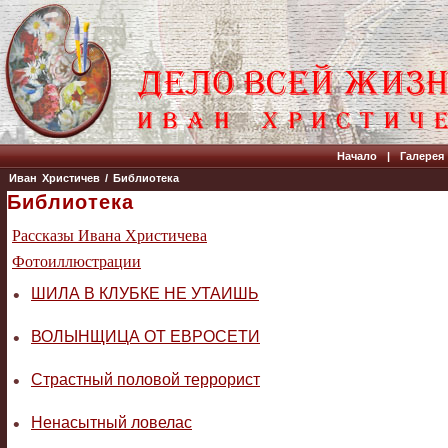
Начало
|
Галерея
Иван Христичев
/
Библиотека
Библиотека
Рассказы Ивана Христичева
Фотоиллюстрации
•
ШИЛА В КЛУБКЕ НЕ УТАИШЬ
•
ВОЛЫНЩИЦА ОТ ЕВРОСЕТИ
•
Страстный половой террорист
•
Ненасытный ловелас