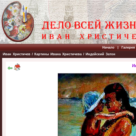
Начало
|
Галерея
Иван Христичев
/
Картины Ивана Христичева
/
Индейский Затон
И