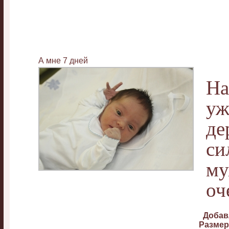
А мне 7 дней
На
уж
де
си
му
оч
Добав
Размер