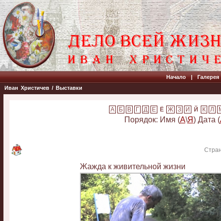
Начало
|
Галерея
Иван Христичев
/
Выставки
Ё
Й
Порядок: Имя (
А
\
Я
) Дата (
Стра
Жажда к живительной жизни