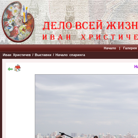
Начало
|
Галерея
Иван Христичев
/
Выставки
/
Начало спаринга
Н