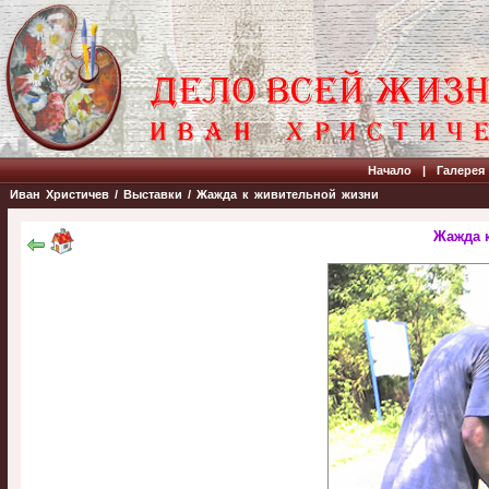
Начало
|
Галерея
Иван Христичев
/
Выставки
/
Жажда к живительной жизни
Жажда 