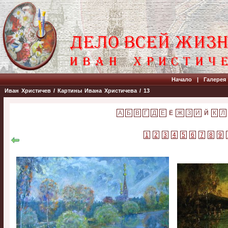
Начало
|
Галерея
Иван Христичев
/
Картины Ивана Христичева
/ 13
Ё
Й
1
2
3
4
5
6
7
8
9