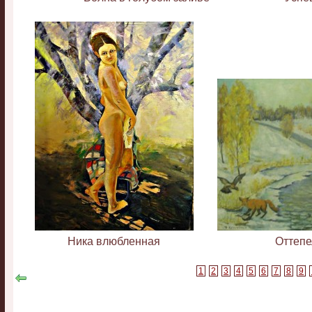
Ника влюбленная
Оттепе
1
2
3
4
5
6
7
8
9