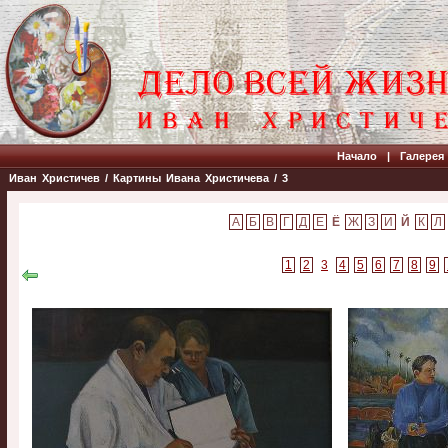
Начало
|
Галерея
Иван Христичев
/
Картины Ивана Христичева
/ 3
Ё
Й
1
2
3
4
5
6
7
8
9