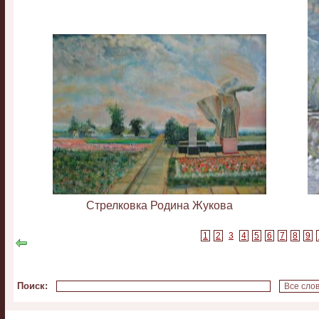
Стрелковка Родина Жукова
1
2
3
4
5
6
7
8
9
Поиск
: