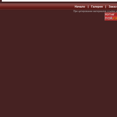
Начало
|
Галерея
|
Заказ
При цитировании материалов ссылка н